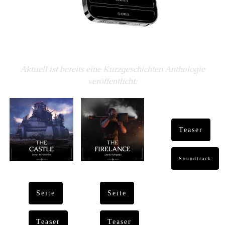
Aktuell ist bereits eine Kurzgeschichten Anthologie
veröffentlicht:
Teaser
Soundtrack
Seite
Seite
Teaser
Teaser