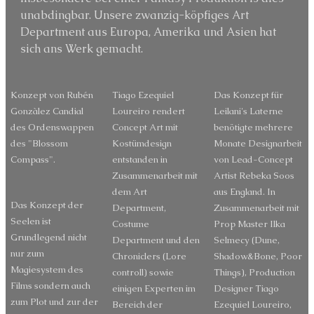
unabdingbar. Unsere zwanzig-köpfiges Art
Department aus Europa, Amerika und Asien hat
sich ans Werk gemacht.
Konzept von Rubén
Tiago Ezequiel
Das Konzept für
Gonzàlez Candial
Loureiro rendert
Leilani's Laterne
des Ordenswappen
Concept Art mit
benötigte mehrere
des "Blossom
Kostümdesign
Monate Designarbeit
Compass".
entstanden in
von Lead-Concept
Zusammenarbeit mit
Artist Rebeka Soos
dem Art
aus England. In
Das Konzept der
Department,
Zusammenarbeit mit
Seelen ist
Costume
Prop Master Ilka
Grundlegend nicht
Department und den
Selmecy (Dune,
nur zum
Chroniclers (Lore
Shadow&Bone, Poor
Magiesystem des
controll) sowie
Things), Production
Films sondern auch
einigen Experten im
Designer Tiago
zum Plot und zur der
Bereich der
Ezequiel Loureiro,