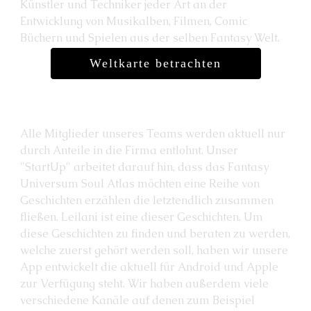
Künstler und Techniker jeder Art an der
Entwicklung von Musikalben, Filmen, Comic
Büchern und Spielen aus der selben Fantasy Welt.
Weltkarte betrachten
Alle Mitglieder unseres Teams werden aktuell nur
durch Anteile in die Firma entlohnt. Unser
"StartUp" arbeitet darauf hin, dass das Fantasy
Universum Soul Atlas möchten eine Reihe von
Geschichten erzählen die letztendlich zusammen
fließen. Leilani ist eine dieser Geschichten. Um
diese Geschichten zu finden und beraten zu werden,
welche zuerst gehört werden soll, haben wir unsere
App entwickelt die aktuell für Android und Apple
zur Verfügung steht. Wir haben außerdem viele
verschiedene Kanäle auf denen zum Beispiel