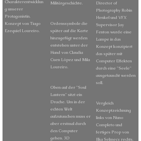
Charakterentwicklun
Militärgeschichte.
Director of
g unserer
Photography Robin
Protagonistin.
Henkel und VFX
Konzept von Tiago
Ordenssymbole die
Supervisor Jay
Ezequiel Loureiro.
später auf die Karte
Fenton wurde eine
hinzugefügt werden
Lampe in das
entstehen unter der
Konzept konzipiert
Hand von Claudia
das später mit
Cuen López und Mila
Computer Effekten
Loureiro.
durch eine "Seele"
ausgetauscht werden
soll.
Oben auf der "Soul
Lantern" sitzt ein
Drache. Um in der
Vergleich
echten Welt
Konzeptzeichnung
aufzutauchen muss er
links von Nuno
aber erstmal durch
Completo und
den Computer
fertiges Prop von
gehen. 3D
Ilka Selmecy rechts.