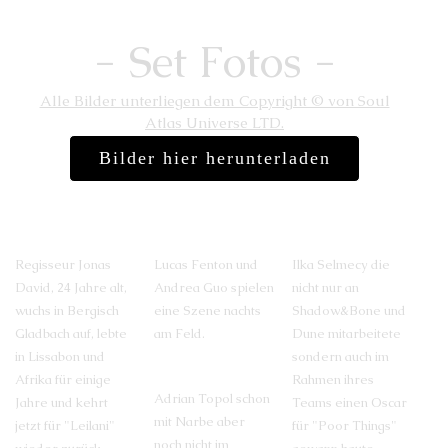
- Set Fotos -
Alle Bilder unterliegen dem Copyright © von Soul
Atlas Universe LTD.
Bilder hier herunterladen
Regisseur Jonas
Lucas Fenton und
Ilka Selmecy die
David, 24 Jahre alt,
Andrea Guo spielen
nicht nur an
wuchs in Bergisch
eine Szene nachts
Shadow&Bone und
Gladbach auf, lebte
am Feld.
Dune mitarbeitete
in Lissabon und
sondern auch im
Afrika für einige
Rahmen ihres
Adrian Topol schon
Jahre und kehrt
Teams einen Oscar
mit Narbe aber
jetzt für "Leilani"
für "Poor Things"
noch nicht im