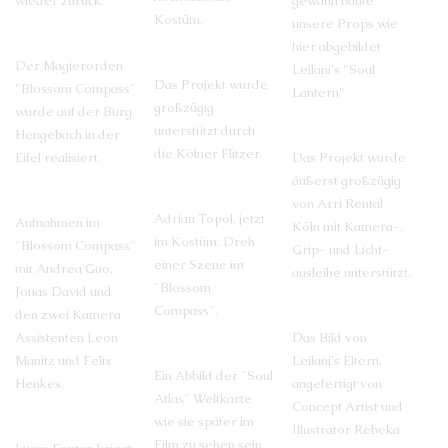
wieder zurück.
gewann baute
Kostüm.
unsere Props wie
hier abgebildet
Der Magierorden
Leilani's "Soul
Das Projekt wurde
"Blossom Compass"
Lantern".
großzügig
wurde auf der Burg
unterstützt durch
Hengebach in der
die Kölner Flitzer.
Eifel realisiert.
Das Projekt wurde
äußerst großzügig
von Arri Rental
Adrian Topol, jetzt
Aufnahmen im
Köln mit Kamera-,
im Kostüm. Dreh
"Blossom Compass"
Grip- und Licht-
einer Szene im
mit Andrea Guo,
ausleihe unterstützt.
"Blossom
Jonas David und
Compass".
den zwei Kamera
Assistenten Leon
Das Bild von
Manitz und Felix
Leilani's Eltern,
Ein Abbild der "Soul
Henkes.
angefertigt von
Atlas" Weltkarte
Concept Artist und
wie sie später im
Illustrator Rebeka
Film zu sehen sein