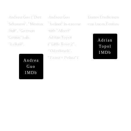
Andrea Guo ("Der
Andrea Guo
Erstes Erscheinen
Schwarm", "Maxton
"Leilani" in a scene
von Lucas Fenton.
Hall", "German
with "Albert"
Genius") als
Adrian Topol
Adrian
"Leilani".
("Little Rose 2",
Topol
"Oderbruch",
IMDb
"Franz + Polina")
Andrea
Guo
IMDb