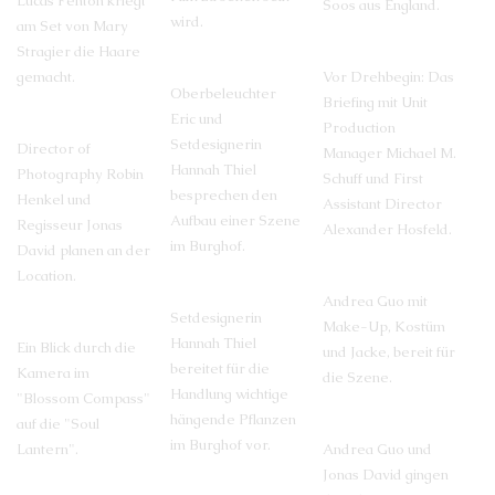
Lucas Fenton kriegt
Soos aus England.
wird.
am Set von Mary
Stragier die Haare
gemacht.
Vor Drehbegin: Das
Oberbeleuchter
Briefing mit Unit
Eric und
Production
Setdesignerin
Director of
Manager Michael M.
Hannah Thiel
Photography Robin
Schuff und First
besprechen den
Henkel und
Assistant Director
Aufbau einer Szene
Regisseur Jonas
Alexander Hosfeld.
im Burghof.
David planen an der
Location.
Andrea Guo mit
Setdesignerin
Make-Up, Kostüm
Hannah Thiel
Ein Blick durch die
und Jacke, bereit für
bereitet für die
Kamera im
die Szene.
Handlung wichtige
"Blossom Compass"
hängende Pflanzen
auf die "Soul
im Burghof vor.
Lantern".
Andrea Guo und
Jonas David gingen