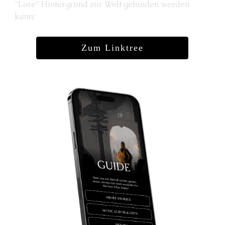
"Lore" Hintergrund zur Welt gefunden werden
kann:
Zum Linktree