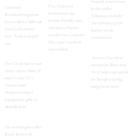
damals zusammen
Das Tonteam
Leitende
in die selbe
bestehend aus
Kostümdesignerin
Schauspielschule.
Stefan Stiebitz und
Lena Olivier hilft mit
Sie arbeiten jetzt
Adrianos Finder
dem Lederband
immer noch
wurde von Gonçalo
der "Soul Lantern"
zusammen.
Silva aus Lissabon
aus.
unterstützt.
Andrea Guo liest
Der Dreh findet mit
nochmals über den
einer Alexa Mini LF
Text während unten
und Cooke S7/i
im Burghof fertig
Linsen statt:
aufgebaut wird.
Höherwertiges
Equipment gibt es
aktuell nicht.
Ein verhängnisvoller
Brief, liebevoll